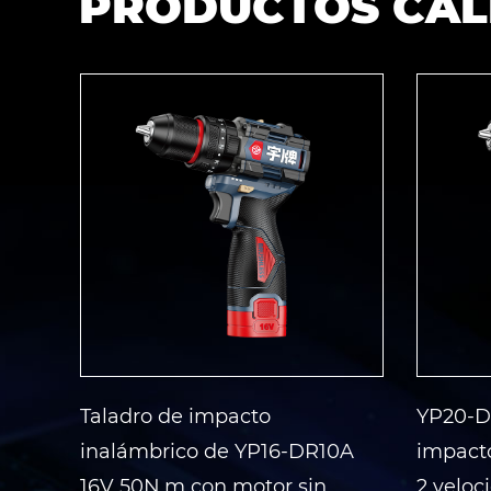
PRODUCTOS CAL
Taladro de impacto
YP20-D
3A
inalámbrico de YP16-DR10A
impacto
16V 50N.m con motor sin
2 veloc