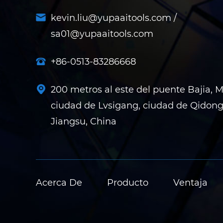
kevin.liu@yupaaitools.com
/
sa01@yupaaitools.com
+86-0513-83286668
200 metros al este del puente Bajia, 
ciudad de Lvsigang, ciudad de Qidong,
Jiangsu, China
Acerca De
Producto
Ventaja