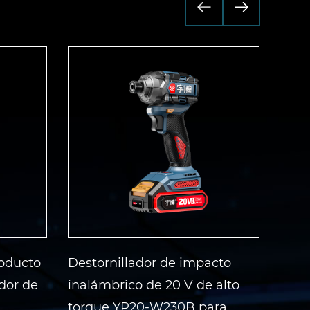
oducto
Destornillador de impacto
YP20
dor de
inalámbrico de 20 V de alto
impa
torque YP20-W230B para
cuad