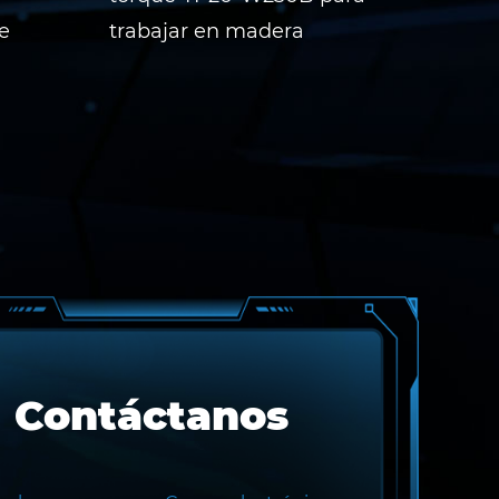
e
trabajar en madera
seri
Contáctanos