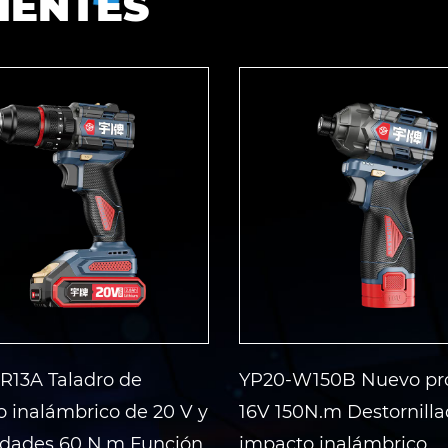
IENTES
R13A Taladro de
YP20-W150B Nuevo pr
 inalámbrico de 20 V y
16V 150N.m Destornilla
idades 60 N.m Función
impacto inalámbrico